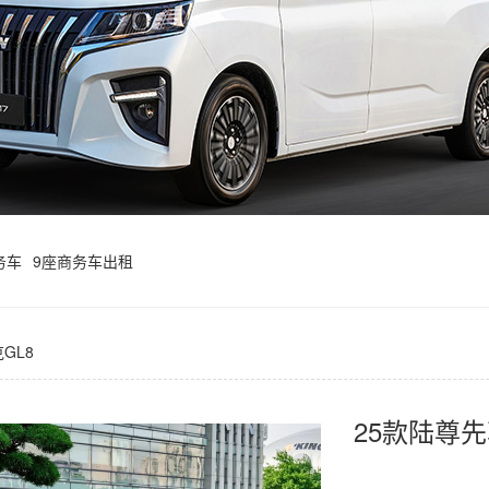
务车
9座商务车出租
GL8
25款陆尊