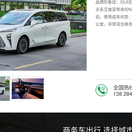
品牌形象佳：GL8
全系艾维亚带来的N
验。使用成本优势：
公里，非常适合商
全国热
138 28
商务车出行 选择城