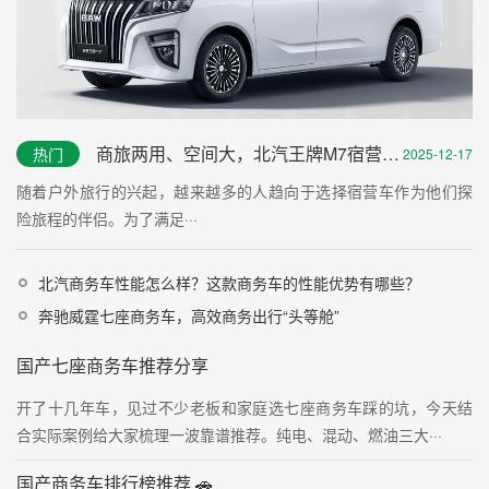
商旅两用、空间大，北汽王牌M7宿营车评测之综测篇
热门
2025-12-17
随着户外旅行的兴起，越来越多的人趋向于选择宿营车作为他们探
险旅程的伴侣。为了满足···
北汽商务车性能怎么样？这款商务车的性能优势有哪些？
奔驰威霆七座商务车，高效商务出行“头等舱”
国产七座商务车推荐分享
开了十几年车，见过不少老板和家庭选七座商务车踩的坑，今天结
合实际案例给大家梳理一波靠谱推荐。纯电、混动、燃油三大···
国产商务车排行榜推荐 🚗