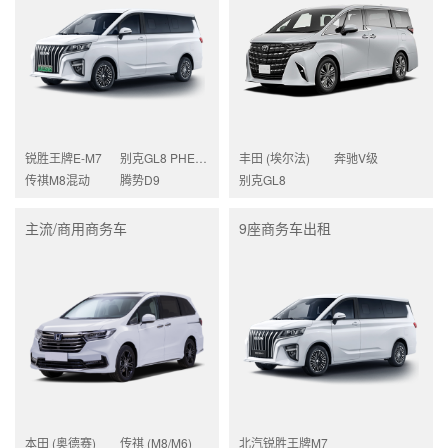
锐胜王牌E-M7
别克GL8 PHEV陆尚
丰田 (埃尔法)
奔驰V级
传祺M8混动
腾势D9
别克GL8
主流/商用商务车
9座商务车出租
本田 (奥德赛)
传祺 (M8/M6)
北汽锐胜王牌M7