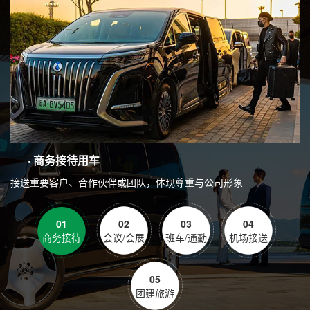
· 商务接待用车
接送重要客户、合作伙伴或团队，体现尊重与公司形象
01
02
03
04
商务接待
会议/会展
班车/通勤
机场接送
05
团建旅游