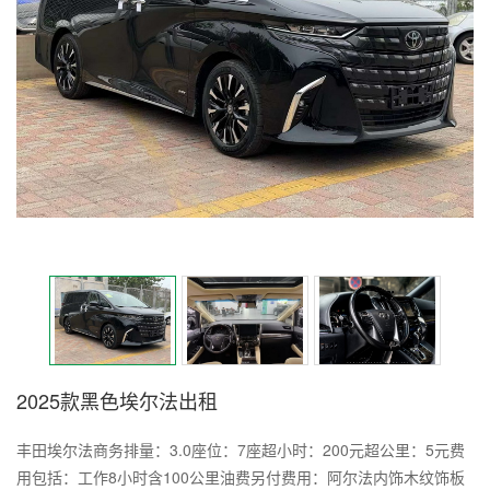
2025款黑色埃尔法出租
丰田埃尔法商务排量：3.0座位：7座超小时：200元超公里：5元费
用包括：工作8小时含100公里油费另付费用：阿尔法内饰木纹饰板