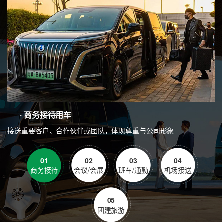
· 商务接待用车
接送重要客户、合作伙伴或团队，体现尊重与公司形象
01
02
03
04
商务接待
会议/会展
班车/通勤
机场接送
05
团建旅游