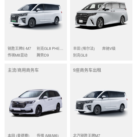
锐胜王牌E-M7
别克GL8 PHEV陆尚
丰田 (埃尔法)
奔驰V级
传祺M8混动
腾势D9
别克GL8
主流/商用商务车
9座商务车出租
本田 (奥德赛)
传祺 (M8/M6)
北汽锐胜王牌M7