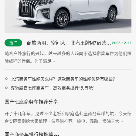
商旅两用、空间大，北汽王牌M7宿营车评测之综测篇
热门
2025-12-17
随着户外旅行的兴起，越来越多的人趋向于选择宿营车作为他们探
险旅程的伴侣。为了满足···
北汽商务车性能怎么样？这款商务车的性能优势有哪些？
奔驰威霆七座商务车，高效商务出行“头等舱”
国产七座商务车推荐分享
开了十几年车，见过不少老板和家庭选七座商务车踩的坑，今天结
合实际案例给大家梳理一波靠谱推荐。纯电、混动、燃油三大···
国产商务车排行榜推荐 🚗