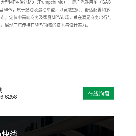
型MPV-传祺M8（Trumpchi M8），是广汽乘用车（GAC
中大型MPV，属于燃油及混动车型，以宽敞空间、舒适配置和多
点，定位中高端商务及家庭MPV市场，旨在满足商务出行与
，展现广汽传祺在MPV领域的技术与设计实力。
线
在线询盘
46 6258
市快线